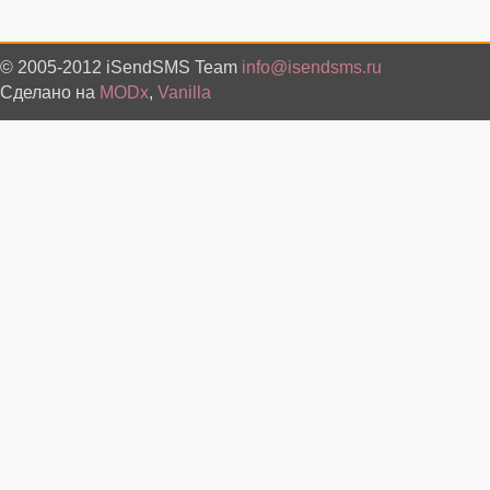
© 2005-2012 iSendSMS Team
info@isendsms.ru
Сделано на
MODx
,
Vanilla