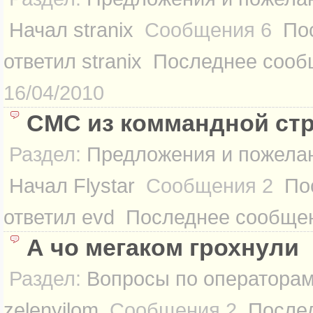
Начал
stranix
Сообщения
6
По
ответил
stranix
Последнее сооб
16/04/2010
СМС из коммандной ст
Раздел:
Предложения и пожелан
Начал
Flystar
Сообщения
2
По
ответил
evd
Последнее сообще
А чо мегаком грохнули
Раздел:
Вопросы по оператора
zelenyilom
Сообщения
2
После