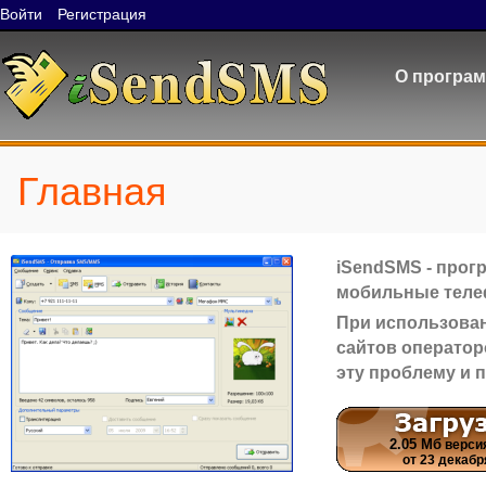
Войти
Регистрация
О програ
Главная
iSendSMS - прог
мобильные телеф
При использован
сайтов оператор
эту проблему и 
2.05 Мб
версия
от 23 декабря