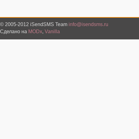
© 2005-2012 iSendSMS Team
info@isendsms.ru
Сделано на
MODx
,
Vanilla