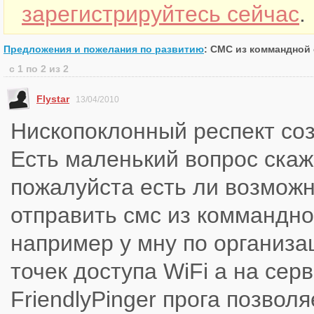
зарегистрируйтесь сейчас
.
Предложения и пожелания по развитию
: СМС из коммандной
с 1 по 2 из 2
Flystar
13/04/2010
Нископоклонный респект соз
Есть маленький вопрос ска
пожалуйста есть ли возмож
отправить смс из коммандно
например у мну по организа
точек доступа WiFi а на сер
FriendlyPinger прога позволя