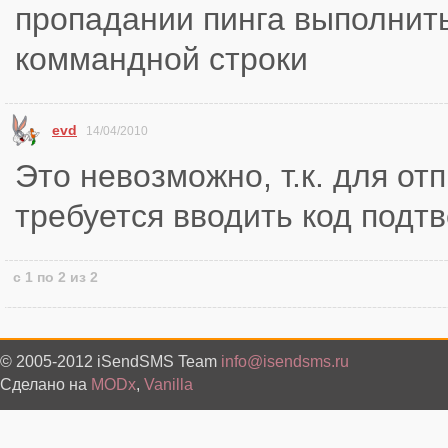
пропадании пинга выполнить
коммандной строки
evd
14/04/2010
Это невозможно, т.к. для от
требуется вводить код подт
с 1 по 2 из 2
© 2005-2012 iSendSMS Team
info@isendsms.ru
Сделано на
MODx
,
Vanilla