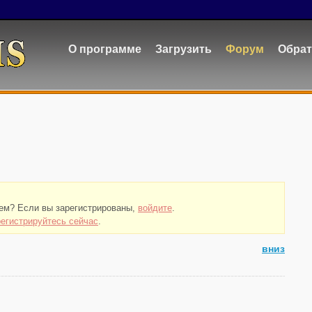
О программе
Загрузить
Форум
Обрат
тем? Если вы зарегистрированы,
войдите
.
регистрируйтесь сейчас
.
вниз