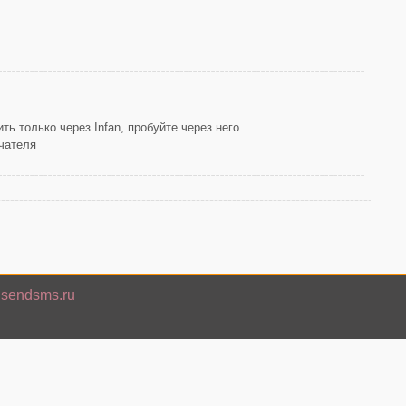
ь только через Infan, пробуйте через него.
учателя
isendsms.ru