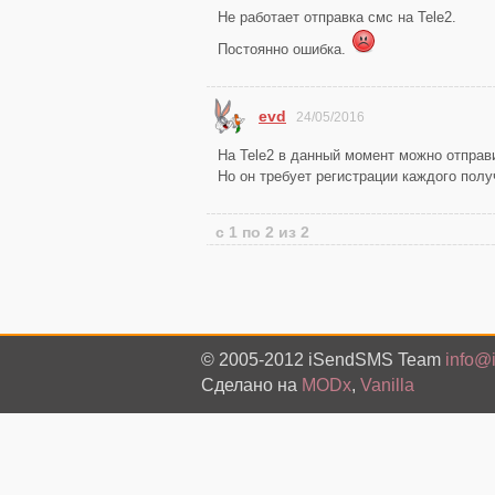
Не работает отправка смс на Tele2.
Постоянно ошибка.
evd
24/05/2016
На Tele2 в данный момент можно отправит
Но он требует регистрации каждого пол
с 1 по 2 из 2
© 2005-2012 iSendSMS Team
info@
Сделано на
MODx
,
Vanilla