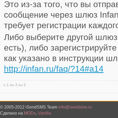
Это из-за того, что вы отпр
сообщение через шлюз Infan
требует регистрации каждог
Либо выберите другой шлюз
есть), либо зарегистрируйте
как указано в инструкции ш
http://infan.ru/faq/?14#a14
с 1 по 2 из 2
© 2005-2012 iSendSMS Team
info@isendsms.ru
Сделано на
MODx
,
Vanilla