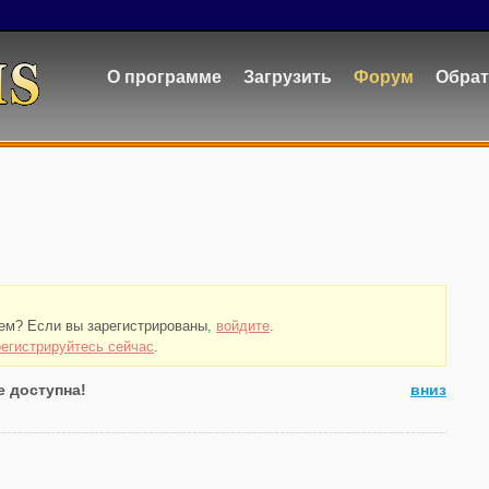
О программе
Загрузить
Форум
Обрат
тем? Если вы зарегистрированы,
войдите
.
регистрируйтесь сейчас
.
е доступна!
вниз