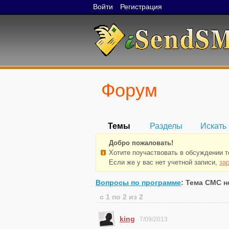
Войти
Регистрация
Форум
Темы
Разделы
Искать
Добро пожаловать!
Хотите поучаствовать в обсуждении 
Если же у вас нет учетной записи,
за
Вопросы по программе
: Тема СМС н
с 1 по 2 из 2
king
7/09/2013