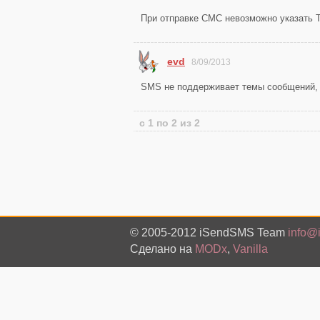
При отправке СМС невозможно указать 
evd
8/09/2013
SMS не поддерживает темы сообщений, 
с 1 по 2 из 2
© 2005-2012 iSendSMS Team
info@
Сделано на
MODx
,
Vanilla