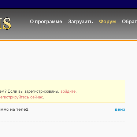
О программе
Загрузить
Форум
Обрат
тем? Если вы зарегистрированы,
войдите
.
регистрируйтесь сейчас
.
 ммс на теле2
вниз