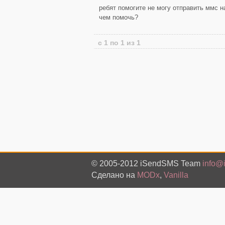
ребят помогите не могу отправить ммс н
чем помочь?
с 1 по 1 из 1
© 2005-2012 iSendSMS Team
info@
Сделано на
MODx
,
Vanilla