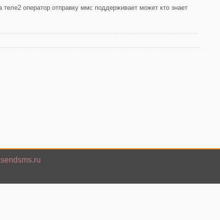
а теле2 оператор отправку ммс поддерживает может кто знает
isendsms.ru