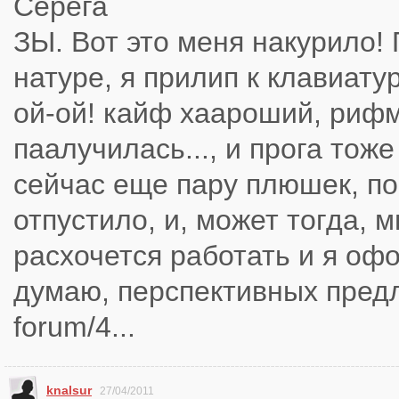
Серега
ЗЫ. Вот это меня накурило!
натуре, я прилип к клавиату
ой-ой! кайф хаароший, риф
паалучилась..., и прога тоже
сейчас еще пару плюшек, по
отпустило, и, может тогда, 
расхочется работать и я оф
думаю, перспективных пред
forum/4...
knalsur
27/04/2011