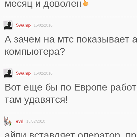
месяц и доволен
Swamp
15/02/2010
А зачем на мтс показывает 
компьютера?
Swamp
15/02/2010
Вот еще бы по Европе работ
там удавятся!
evd
15/02/2010
айпи вставляет оператор, пр