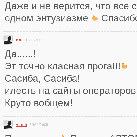
Даже и не верится, что все 
одном энтузиазме
Спасиб
noj
11/11/2009
Да......!
Эт точно класная прога!!!
Сасиба, Сасиба!
илесть на сайты операторов
Круто вобщем!
vimm
30/11/2009