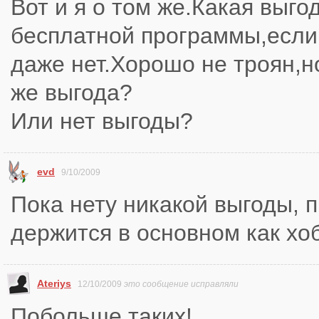
Вот и я о том же.Какая выго
бесплатной программы,есл
даже нет.Хорошо не троян,н
же выгода?
Или нет выгоды?
evd
9/10/2009
Пока нету никакой выгоды, 
держится в основном как хо
Ateriys
12/10/2009
это сообщение исправляли
Побольше таких!