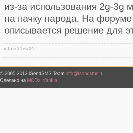
из-за использования 2g-3g м
на пачку народа. На форуме
описывается решение для эт
с 1 по 34 из 34
© 2005-2012 iSendSMS Team
info@isendsms.ru
Сделано на
MODx
,
Vanilla