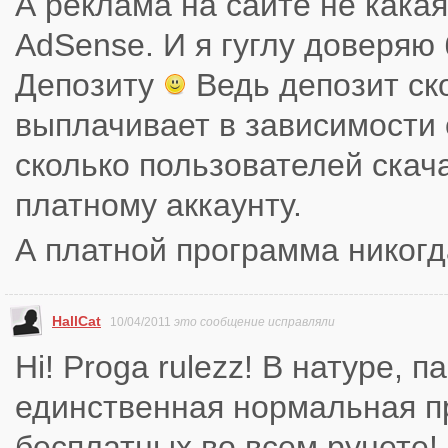
А реклама на сайте не какая
AdSense. И я гуглу доверяю
Депозиту
Ведь депозит ск
выплачивает в зависимости о
сколько пользователей скач
платному аккаунту.
А платной программа никогда
HallCat
10/04/2011
это сообщение исправляли
Hi! Proga rulezz! В натуре, п
единственная нормальная пр
бесплатных во всем рунете!