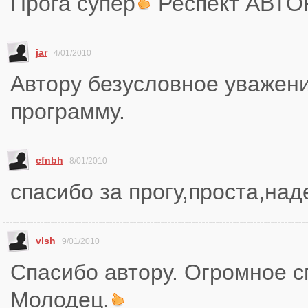
Прога супер
Респект АВТО
jar
4/01/2010
Автору безусловное уважени
программу.
cfnbh
8/01/2010
спасибо за прогу,проста,над
vlsh
9/01/2010
Спасибо автору. Огромное с
Молодец.