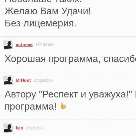
Желаю Вам Удачи!
Без лицемерия.
automat
15/10/2009
Хорошая программа, спасиб
MrHunt
27/10/2009
Автору "Респект и уважуха!"
программа!
kes
27/10/2009