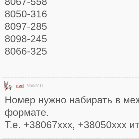
8067-558
8050-316
8097-285
8098-245
8066-325
evd
6/06/2011
Номер нужно набирать в м
формате.
Т.е. +38067xxx, +38050xxx и