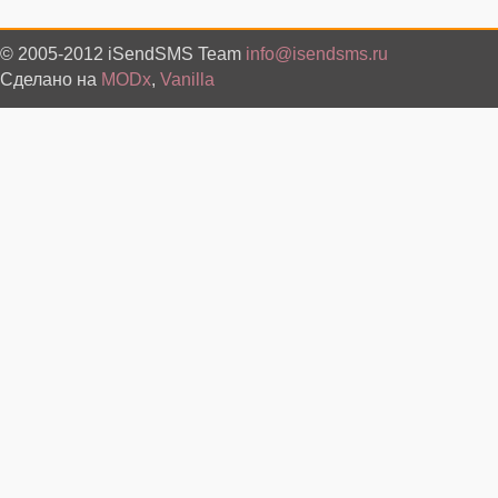
© 2005-2012 iSendSMS Team
info@isendsms.ru
Сделано на
MODx
,
Vanilla